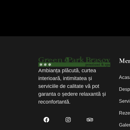
Men
Ambianța plăcută, curtea
Acas
interioară, intimitatea și
serviciile de calitate vă pot
Desp
garanta o ședere relaxantă și
Servi
reconfortantă.
Rezer
Galer