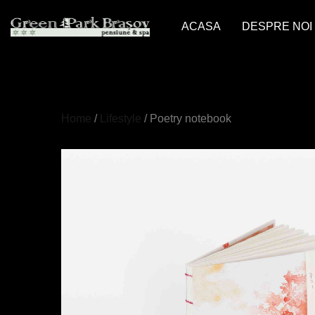
ACASA
DESPRE NOI
Home
/
Lifestyle
/ Poetry notebook